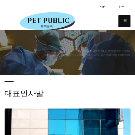
login
join
We have created a awesome theme
Far far away,behind the word mountains, far from the countries
대표인사말