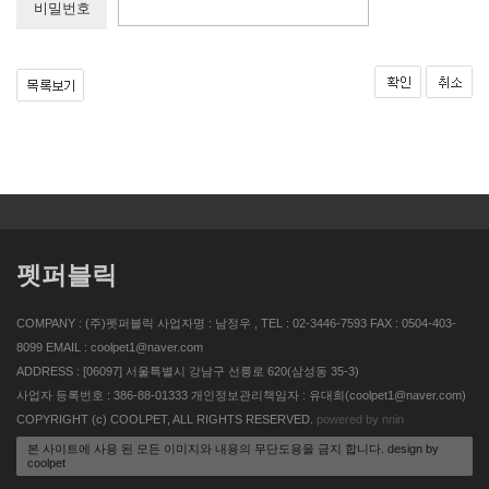
비밀번호
펫퍼블릭
COMPANY : (주)펫퍼블릭 사업자명 : 남정우 , TEL : 02-3446-7593 FAX : 0504-403-
8099 EMAIL : coolpet1@naver.com
ADDRESS : [06097] 서울특별시 강남구 선릉로 620(삼성동 35-3)
사업자 등록번호 : 386-88-01333 개인정보관리책임자 : 유대희(coolpet1@naver.com)
COPYRIGHT (c) COOLPET, ALL RIGHTS RESERVED.
powered by nnin
본 사이트에 사용 된 모든 이미지와 내용의 무단도용을 금지 합니다. design by
coolpet