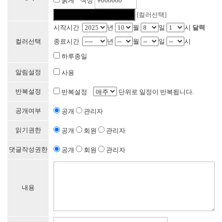
굵게 색상
[컬러선택]
시작시간
년
월
일
시
달력
컬러선택
종료시간
년
월
일
시
하루종일
알림설정
사용
반복설정
반복설정
단위로 일정이 반복됩니다.
공개여부
공개
관리자
읽기권한
공개
회원
관리자
댓글작성권한
공개
회원
관리자
내용