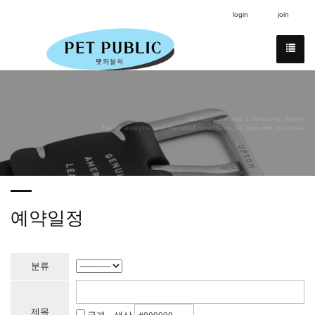
login
join
We have created a awesome theme
Far far away,behind the word mountains, far from the countries
예약일정
분류
제목