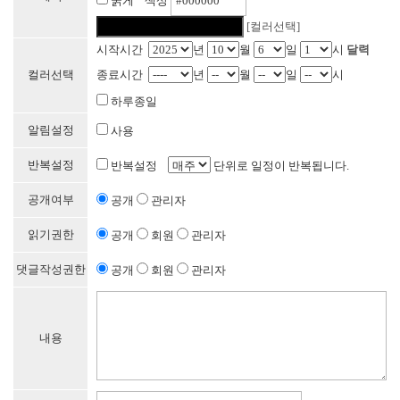
굵게 색상
[컬러선택]
시작시간
년
월
일
시
달력
컬러선택
종료시간
년
월
일
시
하루종일
알림설정
사용
반복설정
반복설정
단위로 일정이 반복됩니다.
공개여부
공개
관리자
읽기권한
공개
회원
관리자
댓글작성권한
공개
회원
관리자
내용