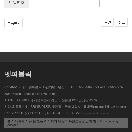
비밀번호
펫퍼블릭
COMPANY : (주)펫퍼블릭 사업자명 : 남정우 , TEL : 02-3446-7593 FAX : 0504-403-
8099 EMAIL : coolpet1@naver.com
ADDRESS : [06097] 서울특별시 강남구 선릉로 620(삼성동 35-3)
사업자 등록번호 : 386-88-01333 개인정보관리책임자 : 유대희(coolpet1@naver.com)
COPYRIGHT (c) COOLPET, ALL RIGHTS RESERVED.
powered by nnin
본 사이트에 사용 된 모든 이미지와 내용의 무단도용을 금지 합니다. design by
coolpet