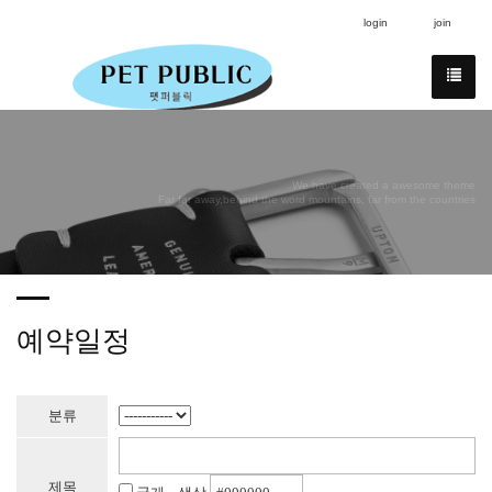
login
join
We have created a awesome theme
Far far away,behind the word mountains, far from the countries
예약일정
분류
제목