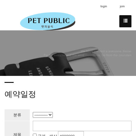
login
join
We have created a awesome theme
Far far away,behind the word mountains, far from the countries
예약일정
분류
제목