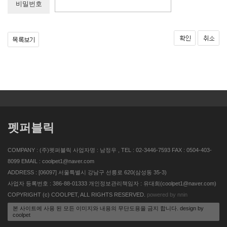
비밀번호
펫퍼블릭
COMPANY : (주)펫퍼블릭 사업자명 : 남정우 , TEL : 02-3446-7593 FAX : 0504-403-
8099 EMAIL : coolpet1@naver.com
ADDRESS : [06097] 서울특별시 강남구 선릉로 620(삼성동 35-3)
사업자 등록번호 : 386-88-01333 개인정보관리책임자 : 유대희(coolpet1@naver.com)
COPYRIGHT (c) COOLPET, ALL RIGHTS RESERVED.
powered by nnin
본 사이트에 사용 된 모든 이미지와 내용의 무단도용을 금지 합니다. design by
coolpet