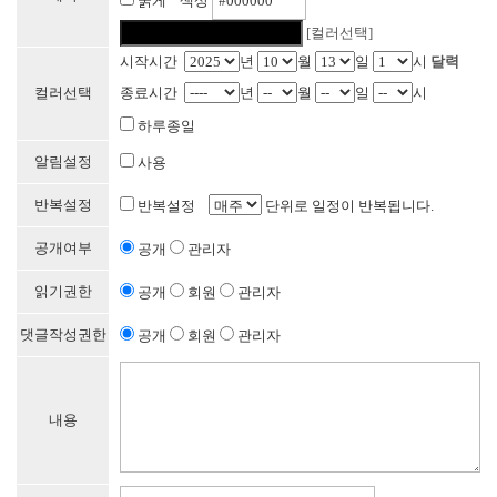
굵게 색상
[컬러선택]
시작시간
년
월
일
시
달력
컬러선택
종료시간
년
월
일
시
하루종일
알림설정
사용
반복설정
반복설정
단위로 일정이 반복됩니다.
공개여부
공개
관리자
읽기권한
공개
회원
관리자
댓글작성권한
공개
회원
관리자
내용